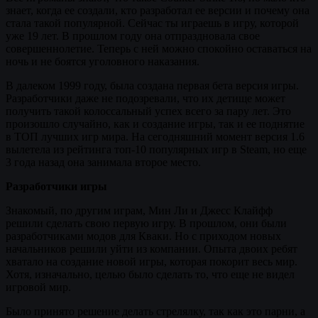
знает, когда ее создали, кто разработал ее версии и почему она
стала такой популярной. Сейчас ты играешь в игру, которой
уже 19 лет. В прошлом году она отпраздновала свое
совершеннолетие. Теперь с ней можно спокойно оставаться на
ночь и не боятся уголовного наказания.
В далеком 1999 году, была создана первая бета версия игры.
Разработчики даже не подозревали, что их детище может
получить такой колоссальный успех всего за пару лет. Это
произошло случайно, как и создание игры, так и ее поднятие
в ТОП лучших игр мира. На сегодняшний момент версия 1.6
вылетела из рейтинга топ-10 популярных игр в Steam, но еще
3 года назад она занимала второе место.
Разработчики игры
Знакомый, по другим играм, Мин Ли и Джесс Клайфф
решили сделать свою первую игру. В прошлом, они были
разработчиками модов для Кваки. Но с приходом новых
начальников решили уйти из компании. Опыта двоих ребят
хватало на создание новой игры, которая покорит весь мир.
Хотя, изначально, целью было сделать то, что еще не видел
игровой мир.
Было принято решение делать стрелялку, так как это парни, а