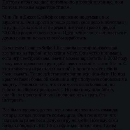
Поэтому игра подошла не только по игровой механике, но и
по техническим характеристикам.
Мин Ли и Джесс Клайфф совершенно не думали, как
заработать. Они просто хорошо делали свое дело и обновляли
игру для фанатов. На то время в нее уже играло порядка
50 000 игроков со всего мира. Идеи начинали заканчиваться и
друзья решили искать способы заработать.
За успехом Counter-Strike 1.6 следила всемирно известная
компания в игровой индустрии Valve. Они четко понимали,
если игра востребована, значит можно заработать. В 2003 году
выкупают права на игру и добавляют в свой магазин Steam. С
этого момента игра стала платной, и просто так ее нельзя
было скачать. Такие действия огорчили всю фан-базу. Но под
крылом такой большой компании игра получала обновления и
защиту. Нельзя сказать, что стоимость была большой, но
работа по сборке проводилась. Игроки получили ботов,
онлайн чат, русский язык и возможность играть без
интернета.
Все было здорово, до тех пор, пока не появилась команда,
которая хотела победить коммерцию. Они понимали, что
платить за ранее бесплатную игру не хотят. Поэтому сами
начали обновлять КС 1.6 до официальной версии. Таким