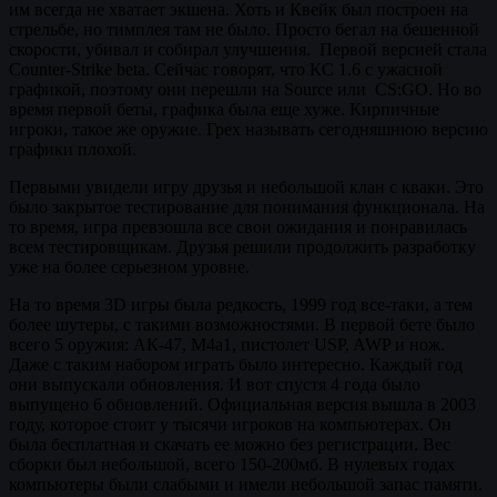
им всегда не хватает экшена. Хоть и Квейк был построен на
стрельбе, но тимплея там не было. Просто бегал на бешенной
скорости, убивал и собирал улучшения. Первой версией стала
Counter-Strike beta. Сейчас говорят, что КС 1.6 с ужасной
графикой, поэтому они перешли на Source или CS:GO. Но во
время первой беты, графика была еще хуже. Кирпичные
игроки, такое же оружие. Грех называть сегодняшнюю версию
графики плохой.
Первыми увидели игру друзья и небольшой клан с кваки. Это
было закрытое тестирование для понимания функционала. На
то время, игра превзошла все свои ожидания и понравилась
всем тестировщикам. Друзья решили продолжить разработку
уже на более серьезном уровне.
На то время 3D игры была редкость, 1999 год все-таки, а тем
более шутеры, с такими возможностями. В первой бете было
всего 5 оружия: АК-47, М4а1, пистолет USP, AWP и нож.
Даже с таким набором играть было интересно. Каждый год
они выпускали обновления. И вот спустя 4 года было
выпущено 6 обновлений. Официальная версия вышла в 2003
году, которое стоит у тысячи игроков на компьютерах. Он
была бесплатная и скачать ее можно без регистрации. Вес
сборки был небольшой, всего 150-200мб. В нулевых годах
компьютеры были слабыми и имели небольшой запас памяти.