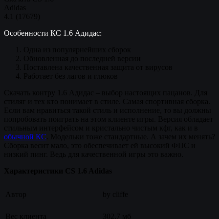
Adidas
4.1
(
17679
)
Особенности КС 1.6 Адидас:
Одна из популярнейших сборок
Обновленная до последней версии
Поставлена качественная защита от вирусов
Работает без лагов и глюков
Скачать контру 1.6 Адидас – выбор настоящих пацанов. Для
стиляг и тех кто понимает в стиле. Самая спортивная сборка.
Если вам нравиться такой стиль и исполнение, то вы должны
попробовать поиграть на этом клиенте игры. Версия обладает
стильным интерфейсом и кристально чистым кфг, как и в
обычной КС
. Модельки тоже стандартные. А зачем их менять?
Сборка весит мало, это обеспечивает ей высокий ФПС и
низкий пинг. Ведь для качественной игры это важно.
Характеристики CS 1.6 Adidas
Автор
by cliffe
Вес клиента
302,7 мб