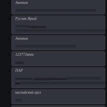
Аноним
????????????????????????????????????????????????
Руслан Ярый
????????нормально
??????????????????????????????????????????????????????
Аноним
????????????????????????????????????
123772кови
класс
ПАР
ооооооооо дддддддддаааааааааа????????????????????
❗➡????????????????????????????????????????????????????
каспийский груз
????