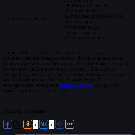
700 Мегабайт HmDD.
90 Мега байт ОЗУ.
Графическая плата на 16 МБ.
Системные требования
Звуковая карта.
Устройство ввода.
Игровая мышка
Интернет-соединение.
Counter-Strike 1.6 Adidas абсолютно бесплатная, а
функционала при этом достаточно. Для тренировки перед
игрой, вы можете запустить ботов. Это отличная разминка для
улучшения реакции и точности стрельбы. В поиске мы
отобрали крутые, хорошо настроенные сервера. Не все версии
имеют эту функцию. Последнее время большей
популярностью пользуется
сборка с диглом
, которую вы
можете оценить на нашем сайте.
Поделись с друзьями
1
1