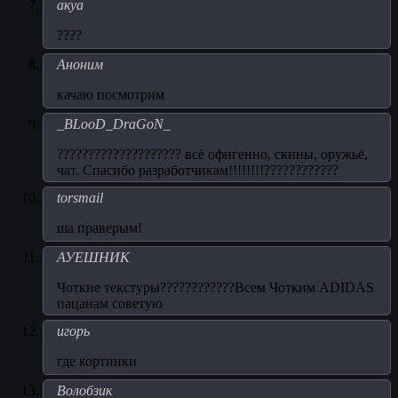
акуа
????
Аноним
качаю посмотрим
_BLooD_DraGoN_
???????????????????? всё офигенно, скины, оружьё,
чат. Спасибо разработчикам!!!!!!!!????????????
torsmail
ша праверым!
АУЕШНИК
Чоткие текстуры????????????Всем Чотким ADIDAS
пацанам советую
игорь
где кортинки
Волобзик