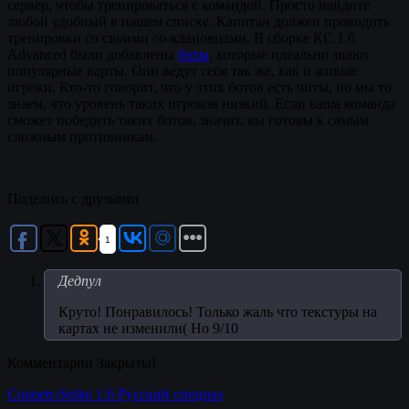
сервер, чтобы тренироваться с командой. Просто найдите
любой удобный в нашем списке. Капитан должен проводить
тренировки со своими со-клановцами. В сборке КС 1.6
Advanced были добавлены
боты
, которые идеально знают
популярные карты. Они ведут себя так же, как и живые
игроки. Кто-то говорит, что у этих ботов есть читы, но мы то
знаем, что уровень таких игроков низкий. Если ваша команда
сможет победить таких ботов, значит, вы готовы к самым
сложным противникам.
Поделись с друзьями
1
Дедпул
Круто! Понравилось! Только жаль что текстуры на
картах не изменили( Но 9/10
Комментарии Закрыты!
Counetr-Strike 1.6 Русский спецназ