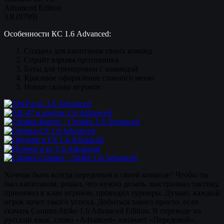
Advanced Edition
3.8
(
9799
)
Особенности КС 1.6 Advanced:
Создана для капитанов своих команд
Спрайт взрыва противника
Боты для тренировки с командой
Красивое оформление главного меню
Новые скины игроков
Хочешь быть всегда передовым в своей команде? Чтобы ты
был капитаном, решал, что нужно делать, выстраивал тактику,
принимал в клан игроков, проводил турниры. Думаю, каждый
игрок хочет такого успеха. Добиться такого просто, если
скачать Counter-Strike 1.6 Advanced Edition. В переводе на
русский язык, слово «Advanced» означает «Передовой».