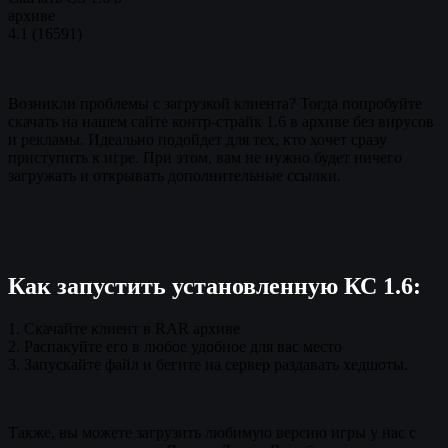
архиве
4.1
(
16591
)
Возникли проблемы с загрузкой клиента? Тогда попробуйте
скачать на нашем сайте контр-страйк 1.6 в архиве без вирусов
и рекламы. Идеально подойдет для тех, кто хочет сразу
приступить к игре. При этом, вам не нужно будет ничего
загружать и открывать дополнительные ссылки.
Как запустить установленную КС 1.6:
1. Скачайте клиент в RAR архиве
2. Распакуйте его в любое удобное для вас место
3. Запускайте файл и бегите на сервер раздавать хедшоты.
Также, вы можете загрузить любимую версию игры у нас с