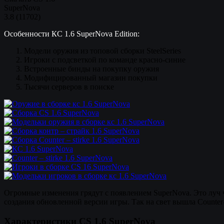
SuperNova
3.8
(
11702
)
Особенности КС 1.6 SuperNova Edition:
Модели оружия из топовой сборки SteelSeries
Игроки с подсветкой по команде красно-синие
Встроенные бинды на покупку оружия
Модифицированный магазин покупки
Тысячи серверов в поиске
Огромные изменения грядут с появлением SuperNova. Это луч 
создания обновленной версии игры. Так на свет вышла Counter-S
Характеристики CS 1.6 SuperNova