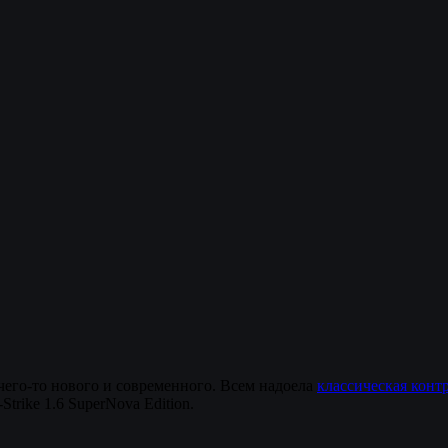
чего-то нового и современного. Всем надоела
классическая конт
trike 1.6 SuperNova Edition.