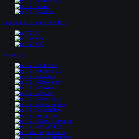
CS 1.6 SteelSeries
CS 1.6 Nike
CS 1.6 Adidas
Сборки CS:GO и CS SOURCE
CS:GO
CSS V34
CSS V90
Остальные
CS 1.6 Ultimate
CS 1.6 Classic HD
CS 1.6 SkyNet
CS 1.6 Revolution
CS 1.6 Зомби
CS 1.6 Power
CS 1.6 New Style
CS 1.6 New Edition
CS 1.6 SuperNova
CS 1.6 в архиве
CS 1.6 New Generation
CS 1.6 PLAYTEX
CS1.6 Улучшенная
CS 1.6 Mult EDITION