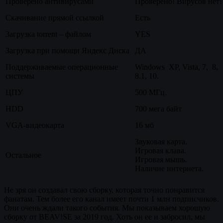
Проверено антивирусами
Проверено! Вирусов нет!
Скачивание прямой ссылкой
Есть
Загрузка torrent – файлом
YES
Загрузка при помощи Яндекс Диска
ДА
Поддерживаемые операционные
Windows XP, Vista, 7, 8,
системы
8.1, 10.
ЦПУ
500 МГц.
HDD
700 мега байт
VGA-видеокарта
16 мб
Звуковая карта.
Игровая клава.
Остальное
Игровая мышь.
Наличие интернета.
Не зря он создавал свою сборку, которая точно понравится
фанатам. Тем более его канал имеет почти 1 млн подписчиков.
Они очень ждали такого события. Мы показываем хорошую
сборку от BEAV!SE за 2019 год. Хоть он ее и забросил, мы