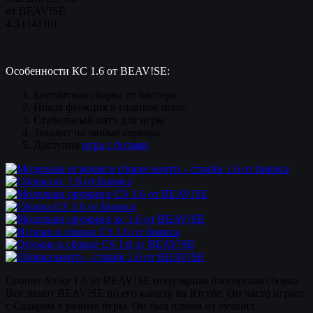
от BEAV!SE
4.5
(
14110
)
Особенности КС 1.6 от BEAV!SE:
Бесплатная сборка от блогера
Новая функция в главном меню
Стабильный патч для игры
Заходит на любые сервера
Доступна
игра с ботами
Counter-Strike 1.6 от BEAV!SE популярная блогерская сборка.
Все знают BEAV!SE по его каналу на Ютубе. Он часто играет
с Сахаром в разные игры. Он был одним из лучших