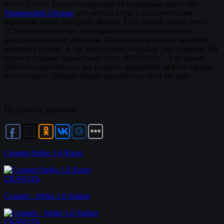
почти у всех. Такую тенденцию не поддержал разве что
Украинский Лесник
, его версия игры с классическими
моделями, но не без своих фишек. Есть новый пункт меню
«Случайный сервер», в котором вас рулетка кидает на
рандомный сервер для игры. Интересно, когда нет желания
выбирать сервер. А так взял, и через секунду уже играешь. На
спине у игроков нарисовано лого «BEAV!SE». А во время
убийства противника, вы увидите шикарный эффект взрыва
его останков. Опцию можно выключить, если ты трус.
Поделись с друзьями
Counetr-Strike 1.6 Razer
СКАЧАТЬ
Counetr - Strike 1.6 Stalker
СКАЧАТЬ