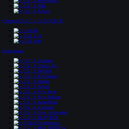
CS 1.6 SteelSeries
CS 1.6 Nike
CS 1.6 Adidas
Сборки CS:GO и CS SOURCE
CS:GO
CSS V34
CSS V90
Остальные
CS 1.6 Ultimate
CS 1.6 Classic HD
CS 1.6 SkyNet
CS 1.6 Revolution
CS 1.6 Зомби
CS 1.6 Power
CS 1.6 New Style
CS 1.6 New Edition
CS 1.6 SuperNova
CS 1.6 в архиве
CS 1.6 New Generation
CS 1.6 PLAYTEX
CS1.6 Улучшенная
CS 1.6 Mult EDITION