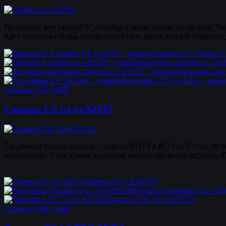
Не знаешь, кто такие ESC-Gaming и зачем нужна их сборка? То
идет подсветка гильз, новые спрайты и звуки, тысячи серверов 
Террорист в сборке 
Оружие в сборке cs 1.6 
Модельки оруж
Pro сборка CS 1.6 ESC – gami
Скачать (276,5 МБ)
Скачать CS 1.6 от KOT3
Ты должен узнать легенду – игрока KOT3 в КС 1.6. С этой сбо
перезарядку. У нас самые красивые модели оружия и игроков. С
Сборка CS 1.6 KOT3
Модельки игроков в кс 1.6
Оружие в CS 1.6 от KOT3
Скачать (286,3 МБ)