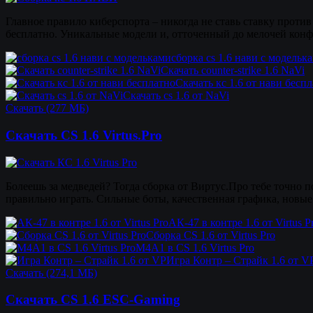
Главное правило киберспорта – никогда не ставь ставку против 
бесплатно. Уникальные модели и, отточенный до мелочей конфи
сборка cs 1.6 нави с модельк
Скачать counter-strike 1.6 NaVi
Скачать кс 1.6 от нави бесп
Скачать cs 1.6 от NaVi
Скачать (277 МБ)
Скачать CS 1.6 Virtus.Pro
Болеешь за медведей? Тогда сборка от Виртус.Про тебе точно 
правильно играть. Сильные боты, качественная графика, новые
АК-47 в контре 1.6 от Virtus P
Сборка CS 1.6 от Virtus Pro
M4A1 в CS 1.6 Virtus Pro
Игра Контр – Страйк 1.6 от V
Скачать (274,1 МБ)
Скачать CS 1.6 ESC-Gaming