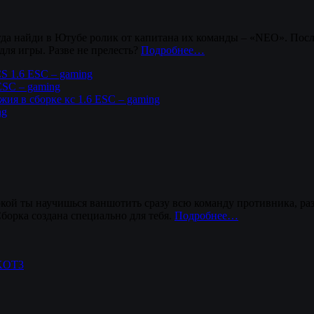
гда найди в Ютубе ролик от капитана их команды – «NEO». Посл
для игры. Разве не прелесть?
Подробнее…
CS 1.6 ESC – gaming
ESC – gaming
ия в сборке кс 1.6 ESC – gaming
ng
ркой ты научишься ваншотить сразу всю команду противника, ра
борка создана специально для тебя.
Подробнее…
 KOT3