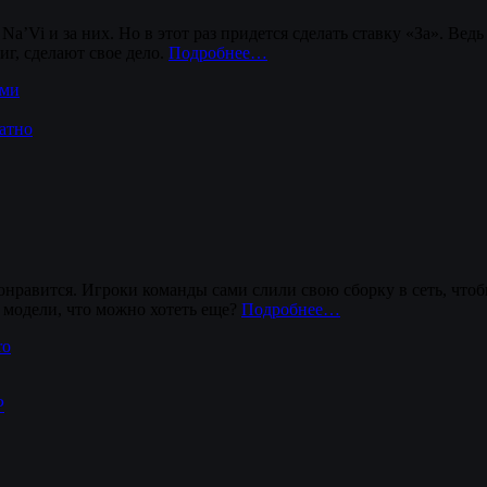
Na’Vi и за них. Но в этот раз придется сделать ставку «За». Вед
г, сделают свое дело.
Подробнее…
ами
латно
понравится. Игроки команды сами слили свою сборку в сеть, чт
 модели, что можно хотеть еще?
Подробнее…
ro
P