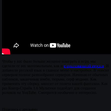
Чтобы у вас было больше желание поиграть в игру, мы
сделали ее вес минимальным, как и
в оригинальной версии
. И
добавили русский язык в главное меню и настройки. В поиске
сервером полное разнообразие серверов. Начиная от обычных
пабликов, заканчивая зомби, тюрьма, серф модами. Как
применять эту сборку, зависит от полета вашей фантазии. Как
раз Контр-Страйк 1.6 Мультики подойдет для создания
роликов на YouTube. Смотрится необычно и интересно.
Поделись с друзьями