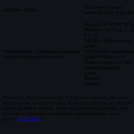
По прямой ссылке,
Загрузка сборки
torrent файлом, через ЯД
Мощность ЦП 500 МГц
Windows XP, Vista, 7, 8,
8.1, 10.
700 Мега Байт места на
диске.
Минимальные требования системы и
90 МегаБайт оперативк
версии операционных систем
Графическая плата с
объёмом памяти 16 МБ.
Звуковой адаптер.
Клава.
Мышка.
Internet.
Мало того, что мультики в КС 1.6 это уже новинка, так еще в
ней изменено практически все. Во многих сборках мы меняем
скины оружия и игроков, может еще фоновую картинку. А в
некоторых улучшаем технические характеристики, как в
версии
PLAYTEX
.