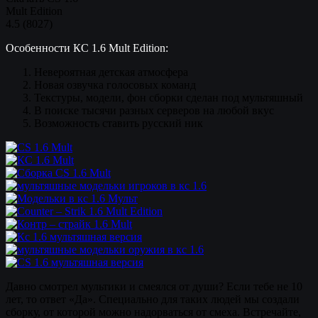
Mult Edition
4.5
(
8027
)
Особенности КС 1.6 Mult Edition:
Невероятная детская атмосфера
Новая озвучка голосовых команд
Текстуры, модели, фон сборки сделан под мультяшный
В поиске тысячи разных серверов на любой вкус
Возможность ставить русский ник
Давно смотрел мультики и смеялся от души? Если тебе не 10
лет, то ответ «Да». Специально для таких людей мы создали
сборку, от которой можно надорваться от смеха. Встречайте,