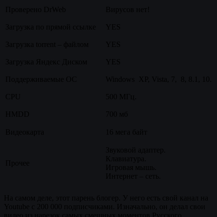
Проверено DrWeb
Вирусов нет!
Загрузка по прямой ссылке
YES
Загрузка torrent – файлом
YES
Загрузка Яндекс Диском
YES
Поддерживаемые ОС
Windows XP, Vista, 7, 8, 8.1, 10.
CPU
500 МГц.
HMDD
700 мб
Видеокарта
16 мега байт
Звуковой адаптер.
Клавиатура.
Прочее
Игровая мышь.
Интернет – сеть.
На самом деле, этот парень блогер. У него есть свой канал на
Youtube с 200 000 подписчиками. Изначально, он делал свои
видео из нарезок самых смешных моментов Русского