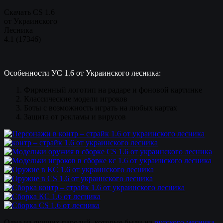
Скачать CS 1.6
от Украинского
Лесника
4.1
(
17346
)
Особенности УС 1.6 от Украинского лесника:
Фирменный логотип на радаре и фоновой картинке
Классические модели игроков
Боты с возможность играть на любых картах
Защита от рекламы и вирусов
Одна из лучших пародий, которые были на
русского мясника
,