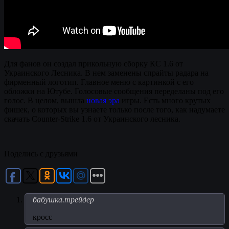
Для фанов он создал прикольную сборку КС 1.6 от
Украинского Лесника. В нем заменены спрайты радара на
фирменный логотип. Главное меню с картинкой с его
обложки на Ютубе. Голосовые сообщения переделаны под его
голос. В целом, вышла
новая эра
игры. Есть много крутых
фишек, о которых вы узнаете только после того, как надумаете
скачать Counter-Strike 1.6 от Украинского лесника.
Поделись с друзьями
бабушка.трейдер
кросс