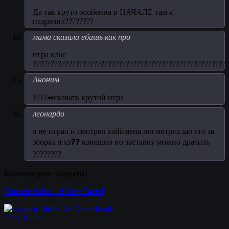
Да так круто особенна в НАЧАЛЕ там я
падрачил????????
мама сказала ебашь как про
игра клас
??????????????????????????????????????????????????????
Аноним
????➡скачать крутой игра
леонардо
я не играл и смотрел хайймена посмотрел що ето за
зборка я хз❓❓ конешно но заставку можно драчить
????????
Комментарии Закрыты!
Counetr-Strike 1.6 New Breed
СКАЧАТЬ