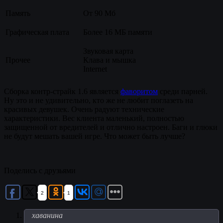
Память
От 90 Мб
Графическая плата
Более 16 МБ памяти
Звуковая карта
Прочее
Клава и мышка
Internet
Сборка контр-страйк 1.6 является
фаворитом
среди парней.
Ну это и не удивительно, кто же не любит поглазеть на
красивых девушек. Очень радуют технические
характеристики. Вес клиента маленький, полностью
защищенной от вредителей и отлично настроен. Баги и глюки
не будут мешать вашей игре. Что может быть лучше?
Поделись с друзьями
2
1
хаванина