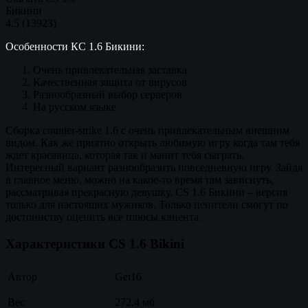
Бикини
4.5
(
13923
)
Особенности КС 1.6 Бикини:
Очень привлекательная заставка
Качественная защита от вирусов
Разнообразный выбор серверов
На русском языке
Сборка counter-strike 1.6 c очень привлекательным внешним
видом. Как же приятно открыть любимую игру когда там тебя
ждет красавица, которая так и манит тебя сыграть.
Интересный вариант разнообразить повседневную игру. Зайдя
в главное меню, можно на какое-то время там зависнуть,
рассматривая прекрасную девушку. CS 1.6 Бикини – версия
только для настоящих мужиков. Только ценители смогут по
достоинству оценить все плюсы клиента.
Характеристики CS 1.6 Bikini
Автор
Get16
Вес
272,4 мб