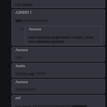
гуд сборка
АДМИН 1
❗❗❗❗❗????????????????
Аноним
как изменить разрешение в игре у меня
все слишком крупное
Аноним
????
Зомби
!!!!!!Оу май *????*
Аноним
????????????
гид
мда крута ????????????????????????❗❗❗❗❗❗❗❗❗❗❗❗