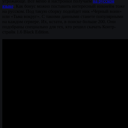
угрожающе. Все меню и настройки получаем
на русском
языке
. Как бонус можно поставить интересный никнейм тоже
на русском. Под такую сборку подойдет ник «Черный воин»
или «Тьма вокруг». С такими данными станете популярными
на каждом сервере. Их, кстати, в поиске больше 200. Они
подобраны специально для тех, кто решил скачать Контр-
страйк 1.6 Black Edition.