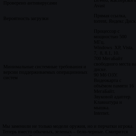
DrWeb, Касперского
Проверено антивирусами
Avast
Прямая ссылка,
Вероятность загрузки
torrent, Яндекс Диск
Процессор с
мощностью 500
МГц.
Windows XP, Vista,
7, 8, 8.1, 10.
700 МегаБайт
свободного места н
Минимальные системные требования и
диске.
версии поддерживаемых операционных
90 Мб ОЗУ.
систем
Видеокарта с
объёмом памяти 16
МегаБайт.
Звуковой адаптер.
Клавиатура и
мышка.
Internet.
Мы заменили не только модели оружия, но и перчатки игрока.
Теперь вместо обычных, зеленых – бело-черные. Смотрится