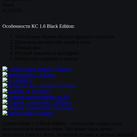
Black
4
(
11563
)
Особенности КС 1.6 Black Edition:
Элегантные черные модели оружия и перчаток
Добавлена музыка при входе в игру
Темный фон
Русский никнейм и интерфейс
Множество серверов в поиске
Counter-Strike 1.6 Black Edition – гениальная сборка игры,
исполненная в черном стиле. Что может быть лучше
красивого темного фона, загробной музыки и черных моделей