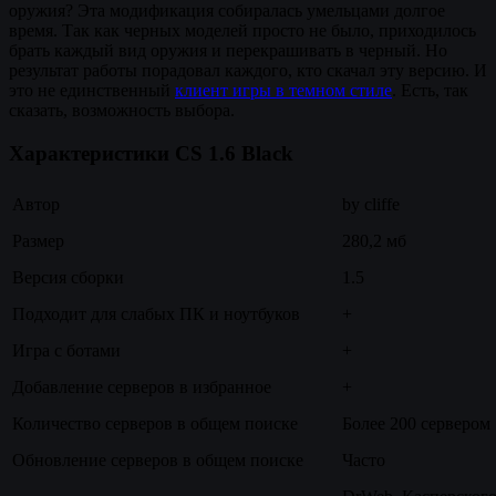
оружия? Эта модификация собиралась умельцами долгое
время. Так как черных моделей просто не было, приходилось
брать каждый вид оружия и перекрашивать в черный. Но
результат работы порадовал каждого, кто скачал эту версию. И
это не единственный
клиент игры в темном стиле
. Есть, так
сказать, возможность выбора.
Характеристики CS 1.6 Black
Автор
by cliffe
Размер
280,2 мб
Версия сборки
1.5
Подходит для слабых ПК и ноутбуков
+
Игра с ботами
+
Добавление серверов в избранное
+
Количество серверов в общем поиске
Более 200 сервером
Обновление серверов в общем поиске
Часто