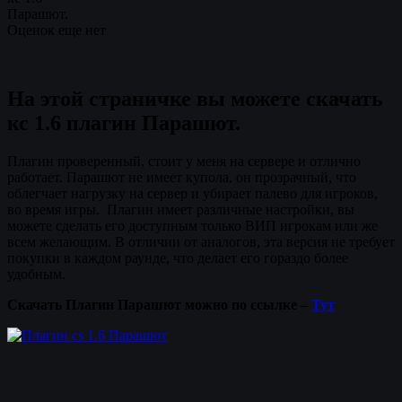
Парашют.
Оценок еще нет
На этой страничке вы можете скачать
кс 1.6 плагин Парашют.
Плагин проверенный, стоит у меня на сервере и отлично
работает. Парашют не имеет купола, он прозрачный, что
облегчает нагрузку на сервер и убирает палево для игроков,
во время игры. Плагин имеет различные настройки, вы
можете сделать его доступным только ВИП игрокам или же
всем желающим. В отличии от аналогов, эта версия не требует
покупки в каждом раунде, что делает его гораздо более
удобным.
Скачать Плагин Парашют можно по ссылке –
Тут