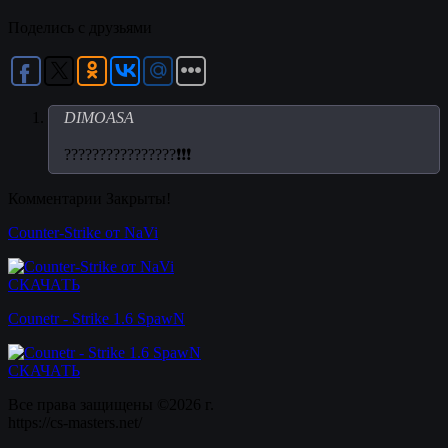
Поделись с друзьями
DIMOASA
????????????????❗❗❗
Комментарии Закрыты!
Counter-Strike от NaVi
СКАЧАТЬ
Counetr - Strike 1.6 SpawN
СКАЧАТЬ
Все права защищены ©2026 г.
https://cs-masters.net/