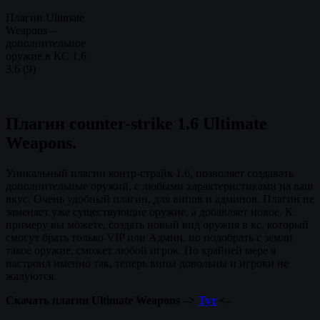
Плагин Ultimate
Weapons –
дополнительное
оружие в КС 1.6
3.6
(
9
)
Плагин counter-strike 1.6 Ultimate
Weapons.
Уникальный плагин контр-страйк 1.6, позволяет создавать
дополнительные оружий, с любыми характеристиками на ваш
вкус. Очень удобный плагин, для випов и админов. Плагин не
заменяет уже существующие оружие, а добавляет новое. К
примеру вы можете, создать новый вид оружия в кс, который
смогут брать только VIP или Админ, но подобрать с земли
такое оружие, сможет любой игрок. По крайней мере я
настроил именно так, теперь випы довольны и игроки не
жалуются.
Скачать плагин Ultimate Weapons –>
Тут
<–